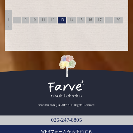
«
1
…
9
10
11
12
13
14
15
16
17
…
29
»
farve-hair.com (C) 2017 ALL Rights Reserved.
026-247-8805
WEBフォームから予約する