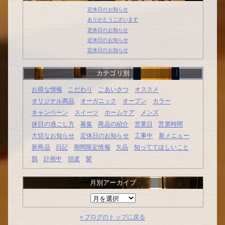
定休日のお知らせ
ありがとうございます
定休日のお知らせ
定休日のお知らせ
定休日のお知らせ
カテゴリ別
お得な情報
こだわり
ごあいさつ
オススメ
オリジナル商品
オーガニック
オープン
カラー
キャンペーン
スイーツ
ホームケア
メンズ
休日の過ごし方
募集
商品の紹介
営業日
営業時間
大切なお知らせ
定休日のお知らせ
工事中
新メニュー
新商品
日記
期間限定情報
欠品
知っててほしいこと
肌
計画中
頭皮
髪
月別アーカイブ
月
別
ア
« ブログのトップに戻る
ー