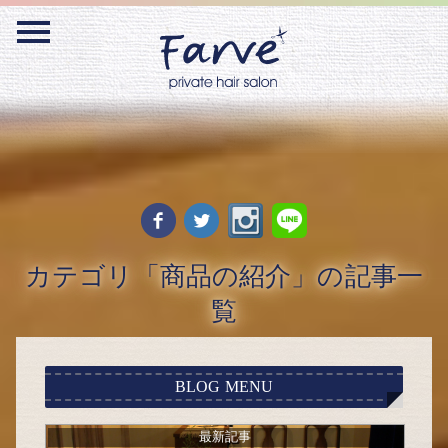
Warning
: Undefined variable $webmaster_id_flag in
/home/act55/farve-
hair.com/public_html/blog/wp-content/themes/farve/functions.php
on line
138
カテゴリ「商品の紹介」の記事一
覧
BLOG MENU
最新記事