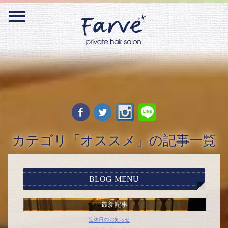
Warning
: Undefined variable $webmaster_id_flag in
/home/act55/farve-
hair.com/public_html/blog/wp-content/themes/farve/functions.php
on line
138
カテゴリ「オススメ」の記事一覧
BLOG MENU
最新記事
定休日のお知らせ