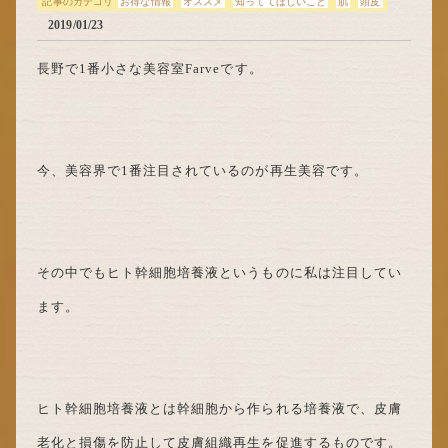
記事のカテゴリ
お得な情報
オススメ
知っててほしいこと
肌
頭皮
2019/01/23
長野で1番小さな美容室Farveです。
今、美容界で1番注目されているのが再生美容です。
その中でもヒト幹細胞培養液というものに私は注目してい
ます。
ヒト幹細胞培養液とは幹細胞から作られる培養液で、皮膚
老化と損傷を防止して皮膚組織再生を促進するものです。