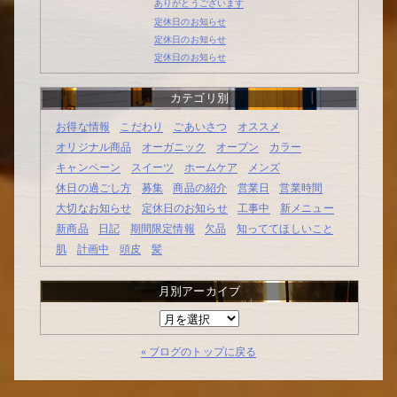
ありがとうございます
定休日のお知らせ
定休日のお知らせ
定休日のお知らせ
カテゴリ別
お得な情報
こだわり
ごあいさつ
オススメ
オリジナル商品
オーガニック
オープン
カラー
キャンペーン
スイーツ
ホームケア
メンズ
休日の過ごし方
募集
商品の紹介
営業日
営業時間
大切なお知らせ
定休日のお知らせ
工事中
新メニュー
新商品
日記
期間限定情報
欠品
知っててほしいこと
肌
計画中
頭皮
髪
月別アーカイブ
月
別
ア
« ブログのトップに戻る
ー
カ
イ