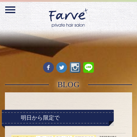
Warning
: Undefined variable $webmaster_id_flag in
/home/act55/farve-
hair.com/public_html/blog/wp-content/themes/farve/functions.php
on line
138
BLOG
明日から限定で